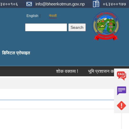
३४००१०६
info@bheerkotmun.gov.np
०६३४००१७७
English
नेपाली
Search form
Search
डिजिटल प्रोफाइल
शोक वक्तव्य !
भूमि प्रशासन कार्यालय, स्याङ्