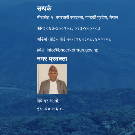
सम्पर्क
भीरकोट १, बयरघारी स्याङ्जा, गण्डकी प्रदेश, नेपाल
फोन: ०६३-४००१०६, ०६३-४००१०७
अडियो नोटिस बोर्ड नंबर: १६१८०६३४००१०६
इमेल:
info@bheerkotmun.gov.np
नगर प्रवक्ता
दिपेन्द्र के.सी.
९८५६०५५६५५