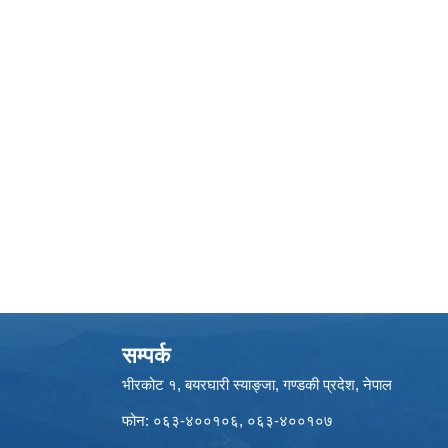
सम्पर्क
भीरकोट १, बयरघारी स्याङ्जा, गण्डकी प्रदेश, नेपाल
फोन: ०६३-४००१०६, ०६३-४००१०७