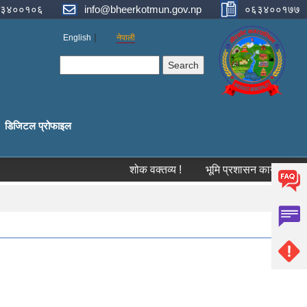
३४००१०६
info@bheerkotmun.gov.np
०६३४००१७७
English
नेपाली
Search form
Search
डिजिटल प्रोफाइल
शोक वक्तव्य !
भूमि प्रशासन कार्यालय, स्याङ्ज