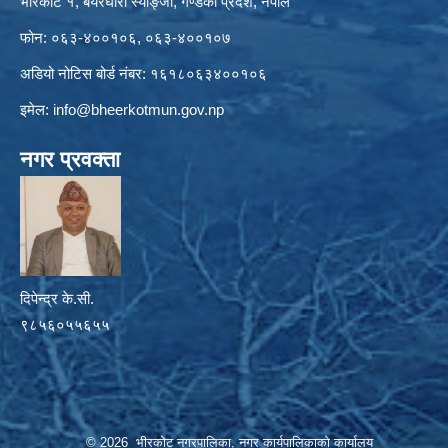
भीरकोट १, बयरघारी स्याङ्जा, गण्डकी प्रदेश, नेपाल
फोन: ०६३-४००१०६, ०६३-४००१०७
अडियो नोटिस बोर्ड नंबर: १६१८०६३४००१०६
इमेल:
info@bheerkotmun.gov.np
नगर प्रवक्ता
दिपेन्द्र के.सी.
९८५६०५५६५५
© 2026 भीरकोट नगरपालिका, नगर कार्यपालिकाको कार्यालय