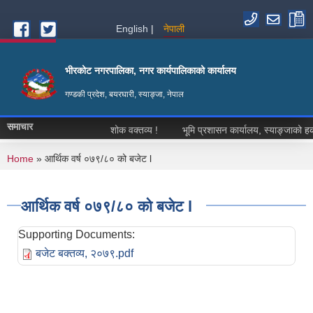
Skip to main content
English
नेपाली
भीरकोट नगरपालिका, नगर कार्यपालिकाको कार्यालय
गण्डकी प्रदेश, बयरघारी, स्याङ्जा, नेपाल
समाचार
शोक वक्तव्य !
भूमि प्रशासन कार्यालय, स्याङ्जाको हकदाव
You are here
Home
» आर्थिक वर्ष ०७९/८० को बजेट l
आर्थिक वर्ष ०७९/८० को बजेट l
Supporting Documents:
बजेट बक्तव्य, २०७९.pdf