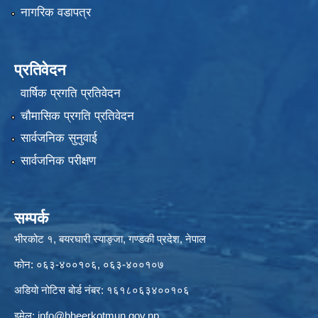
नागरिक वडापत्र
प्रतिवेदन
वार्षिक प्रगति प्रतिवेदन
चौमासिक प्रगति प्रतिवेदन
सार्वजनिक सुनुवाई
सार्वजनिक परीक्षण
सम्पर्क
भीरकोट १, बयरघारी स्याङ्जा, गण्डकी प्रदेश, नेपाल
फोन: ०६३-४००१०६, ०६३-४००१०७
अडियो नोटिस बोर्ड नंबर: १६१८०६३४००१०६
इमेल:
info@bheerkotmun.gov.np