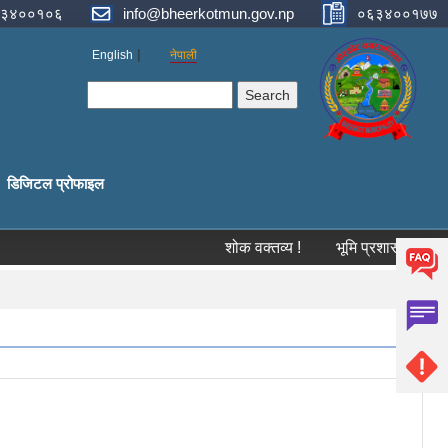
३४००१०६
info@bheerkotmun.gov.np
०६३४००१७७
English
नेपाली
Search form
Search
डिजिटल प्रोफाइल
शोक वक्तव्य !
भूमि प्रशासन कार्यालय, स