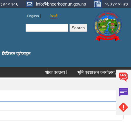
३४००१०६
info@bheerkotmun.gov.np
०६३४००१७७
English
नेपाली
Search form
Search
डिजिटल प्रोफाइल
शोक वक्तव्य !
भूमि प्रशासन कार्यालय, स्याङ्जाको हक