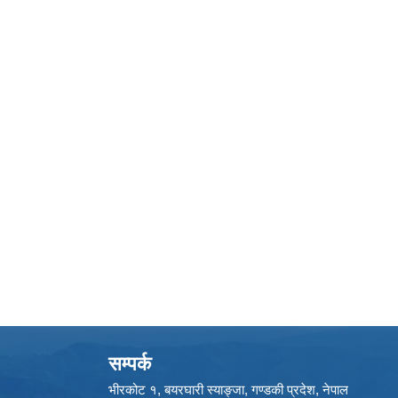
सम्पर्क
भीरकोट १, बयरघारी स्याङ्जा, गण्डकी प्रदेश, नेपाल