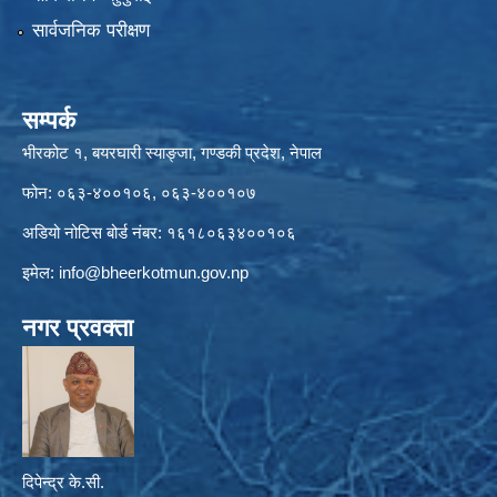
सार्वजनिक परीक्षण
सम्पर्क
भीरकोट १, बयरघारी स्याङ्जा, गण्डकी प्रदेश, नेपाल
फोन: ०६३-४००१०६, ०६३-४००१०७
अडियो नोटिस बोर्ड नंबर: १६१८०६३४००१०६
इमेल:
info@bheerkotmun.gov.np
नगर प्रवक्ता
दिपेन्द्र के.सी.