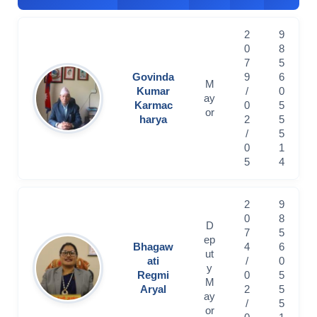
2
9
0
8
7
5
Govinda
9
6
M
Kumar
/
0
ay
Karmac
0
5
or
harya
2
5
/
5
0
1
5
4
2
9
0
8
D
7
5
ep
Bhagaw
4
6
ut
ati
/
0
y
Regmi
0
5
M
Aryal
2
5
ay
/
5
or