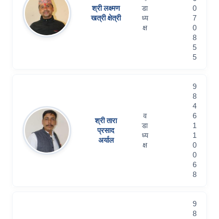
श्री लक्ष्मण
डा
0
खत्री क्षेत्री
ध्य
7
क्ष
0
8
5
5
9
8
4
व
6
श्री तारा
डा
1
प्रसाद
ध्य
1
अर्याल
क्ष
0
0
6
8
9
8