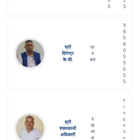
0
1
5
3
9
8
5
6
श्री
प्र
0
दिपेन्द्र
व
5
के.सी.
क्ता
5
6
5
5
९
८
५
व
६
श्री
डा
०
श्यामकाजी
ध्य
२
अधिकारी
क्ष
०