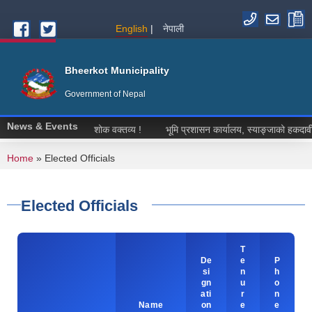
Skip to main content
English
नेपाली
Bheerkot Municipality
Government of Nepal
News & Events
शोक वक्तव्य !
भूमि प्रशासन कार्यालय, स्याङ्जाको हकदावी सम्ब
You are here
Home
» Elected Officials
Elected Officials
T
De
e
P
si
n
h
gn
u
o
ati
r
n
Name
on
e
e