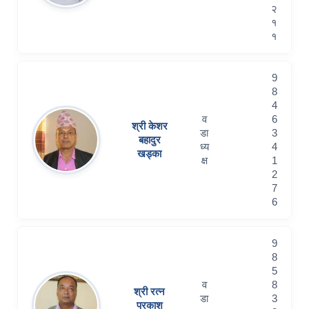
२
१
१
9
8
4
व
6
श्री केशर
डा
3
बहादुर
ध्य
4
खड्का
क्ष
1
2
7
6
9
8
5
व
8
श्री रत्न
डा
3
प्रकाश