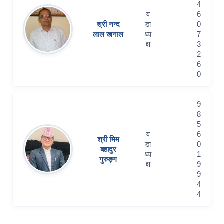
4
व
6
श्री नन्द
डा
0
लाल खनाल
ध्य
7
क्ष
3
2
6
0
9
8
5
व
6
श्री भिम
डा
0
बहादुर
ध्य
1
गुरुङ्ग
क्ष
9
9
4
4