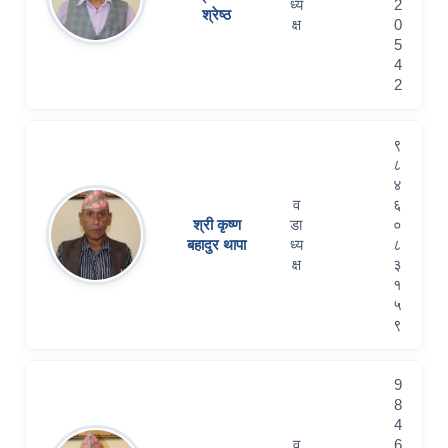
ध्य
2
श्रेष्ठ
क्ष
0
5
4
2
९
८
४
व
६
श्री कृष्ण
डा
०
बहादुर थापा
ध्य
८
क्ष
३
१
५
९
9
8
4
व
6