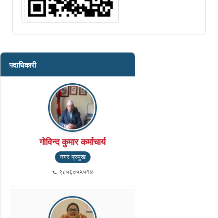
पदाधिकारी
गोविन्द कुमार कर्माचार्य
नगर प्रमुख
९८५६०५५५१४