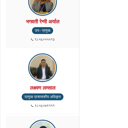
भगवती रेग्मी अर्याल
उप– प्रमुख
९८५६०५५५१३
लक्ष्मण लम्साल
प्रमुख प्रशासकीय अधिकृत
९८५६०७९१११