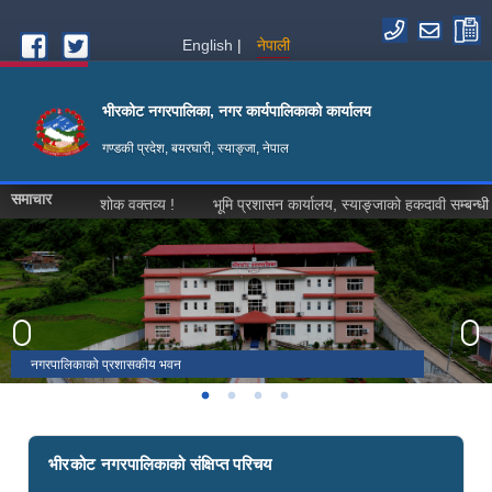
Skip to main content
English
नेपाली
भीरकोट नगरपालिका, नगर कार्यपालिकाको कार्यालय
गण्डकी प्रदेश, बयरघारी, स्याङ्जा, नेपाल
समाचार
शोक वक्तव्य !
भूमि प्रशासन कार्यालय, स्याङ्जाको हकदावी सम्बन्धी ३५ दि
भीरकोट ७ स्थित खिलुङ् कालिका मन्दिर
स्वरेक मैदान
भीरकोट-१, बयरघारी बजार
नगरपालिकाको प्रशासकीय भवन
भीरकोट नगरपालिकाको संक्षिप्त परिचय