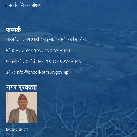
सार्वजनिक परीक्षण
सम्पर्क
भीरकोट १, बयरघारी स्याङ्जा, गण्डकी प्रदेश, नेपाल
फोन: ०६३-४००१०६, ०६३-४००१०७
अडियो नोटिस बोर्ड नंबर: १६१८०६३४००१०६
इमेल:
info@bheerkotmun.gov.np
नगर प्रवक्ता
दिपेन्द्र के.सी.