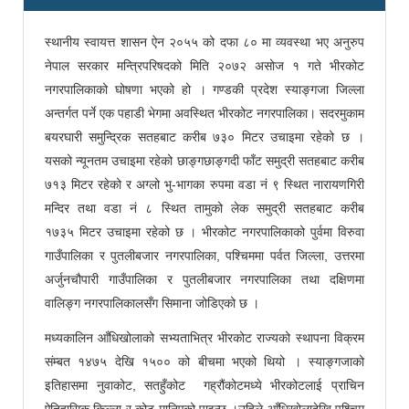
स्थानीय स्वायत्त शासन ऐन २०५५ को दफा ८० मा व्यवस्था भए अनुरुप
नेपाल सरकार मन्त्रिपरिषदको मिति २०७२ असोज १ गते भीरकोट
नगरपालिकाको घोषणा भएको हो । गण्डकी प्रदेश स्याङ्गजा जिल्ला
अन्तर्गत पर्ने एक पहाडी भेगमा अवस्थित भीरकोट नगरपालिका। सदरमुकाम
बयरघारी समुन्द्रिक सतहबाट करीब ७३० मिटर उचाइमा रहेको छ ।
यसको न्यूनतम उचाइमा रहेको छाङ्गछाङ्गदी फाँट समुद्री सतहबाट करीब
७१३ मिटर रहेको र अग्लो भु-भागका रुपमा वडा नं ९ स्थित नारायणगिरी
मन्दिर तथा वडा नं ८ स्थित तामुको लेक समुद्री सतहबाट करीब
१७३५ मिटर उचाइमा रहेको छ । भीरकोट नगरपालिकाको पुर्वमा विरुवा
गाउँपालिका र पुतलीबजार नगरपालिका, पश्चिममा पर्वत जिल्ला, उत्तरमा
अर्जुनचौपारी गाउँपालिका र पुतलीबजार नगरपालिका तथा दक्षिणमा
वालिङ्ग नगरपालिकालसँग सिमाना जोडिएको छ ।
मध्यकालिन आँधिखोलाको सभ्यताभित्र भीरकोट राज्यको स्थापना विक्रम
संम्बत १४७५ देखि १५०० को बीचमा भएको थियो । स्याङ्गजाको
इतिहासमा नुवाकोट, सतहुँकोट गह्रौंकोटमध्ये भीरकोटलाई प्राचिन
ऐतिहासिक किल्ला र कोट मानिएको पाइन्छ ।उहिले आँधिखोलादेखि पश्‍चिम