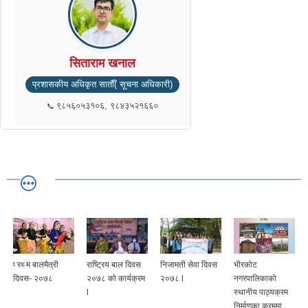
सिताराम खनाल
प्रशासकीय अधिकृत सातौँ( सूचना अधिकारी)
९८५६०५३१०६, ९८४३५२१६६०
प्रथम बालमैत्री
राष्ट्रिय बाल दिवस
निजामती सेवा दिवस
भीरकोट
दिवस- २०७८
२०७८ को कार्यक्रम
२०७८ l
नगरपालिकाको
l
स्थानीय पाठ्यक्रम
निर्माणका क्रममा