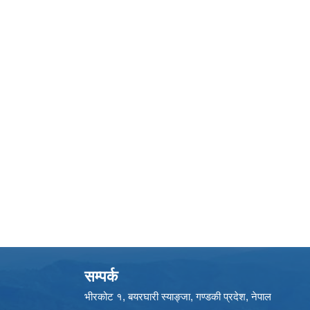
सम्पर्क
भीरकोट १, बयरघारी स्याङ्जा, गण्डकी प्रदेश, नेपाल