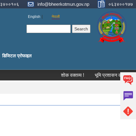
३४००१०६
info@bheerkotmun.gov.np
०६३४००१७७
English
नेपाली
Search form
Search
डिजिटल प्रोफाइल
शोक वक्तव्य !
भूमि प्रशासन कार्यालय, स्याङ